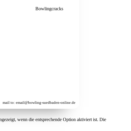
Bowlingcracks
mai
l to: email@bowling-suedbaden-online.de
ezeigt, wenn die entsprechende Option aktiviert ist. Die