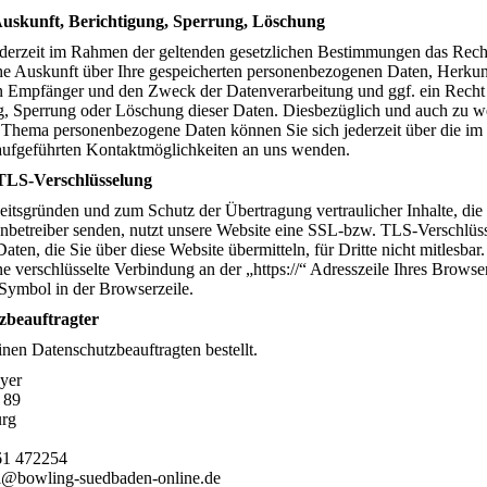
Auskunft, Berichtigung, Sperrung, Löschung
ederzeit im Rahmen der geltenden gesetzlichen Bestimmungen das Rech
che Auskunft über Ihre gespeicherten personenbezogenen Daten, Herkun
n Empfänger und den Zweck der Datenverarbeitung und ggf. ein Recht
g, Sperrung oder Löschung dieser Daten. Diesbezüglich und auch zu w
Thema personenbezogene Daten können Sie sich jederzeit über die im
ufgeführten Kontaktmöglichkeiten an uns wenden.
TLS-Verschlüsselung
itsgründen und zum Schutz der Übertragung vertraulicher Inhalte, die
tenbetreiber senden, nutzt unsere Website eine SSL-bzw. TLS-Verschlüs
aten, die Sie über diese Website übermitteln, für Dritte nicht mitlesbar.
e verschlüsselte Verbindung an der „https://“ Adresszeile Ihres Browse
Symbol in der Browserzeile.
zbeauftragter
nen Datenschutzbeauftragten bestellt.
as Mayer
 89
urg
61 472254
l@bowling-suedbaden-online.de