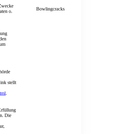
 Zwecke
Bowlingcracks
aten o.
tung
 den
zum
ehörde
nk stellt
tml
.
Erfüllung
en. Die
ur,