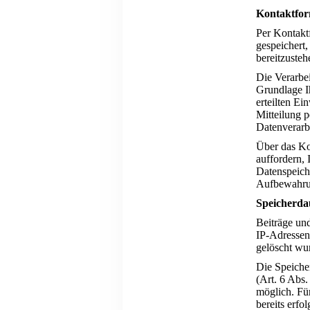
Kontaktfor
Per Kontakt
gespeichert
bereitzusteh
Die Verarbei
Grundlage Ih
erteilten Ei
Mitteilung p
Datenverarb
Über das Kon
auffordern,
Datenspeich
Aufbewahrun
Speicherda
Beiträge un
IP-Adressen,
gelöscht wu
Die Speiche
(Art. 6 Abs.
möglich. Fü
bereits erfo