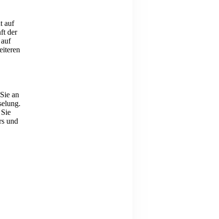
t auf
ft der
 auf
eiteren
 Sie an
selung.
 Sie
rs und