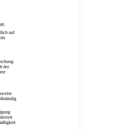
tt.
lich auf
its
Löschung
t der
ere
lsweise
llständig
ligung
derzeit
mäßigkeit