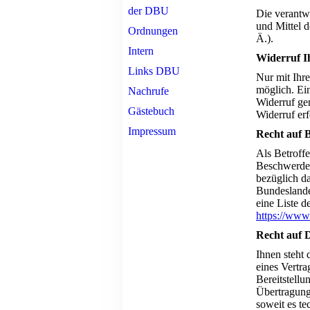
der DBU
Die verantwo
und Mittel 
Ordnungen
Ä.).
Intern
Widerruf I
Links DBU
Nur mit Ihr
möglich. Ein
Nachrufe
Widerruf ge
Gästebuch
Widerruf er
Impressum
Recht auf 
Als Betroffe
Beschwerder
bezüglich da
Bundeslandes
eine Liste d
https://www
Recht auf 
Ihnen steht 
eines Vertra
Bereitstellu
Übertragung 
soweit es te