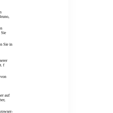
n
Bruno,
en
 Sie
n Sie in
serer
. f
 von
er auf
her,
Browser-