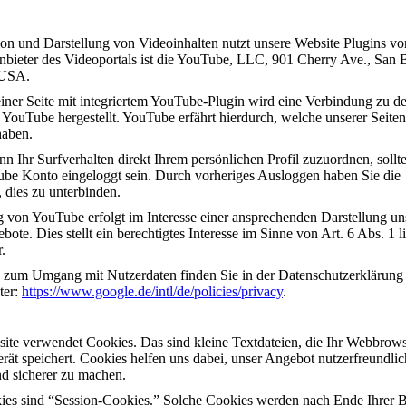
ion und Darstellung von Videoinhalten nutzt unsere Website Plugins vo
bieter des Videoportals ist die YouTube, LLC, 901 Cherry Ave., San 
 USA.
einer Seite mit integriertem YouTube-Plugin wird eine Verbindung zu d
YouTube hergestellt. YouTube erfährt hierdurch, welche unserer Seiten
haben.
 Ihr Surfverhalten direkt Ihrem persönlichen Profil zuzuordnen, sollte
be Konto eingeloggt sein. Durch vorheriges Ausloggen haben Sie die
 dies zu unterbinden.
 von YouTube erfolgt im Interesse einer ansprechenden Darstellung un
ote. Dies stellt ein berechtigtes Interesse im Sinne von Art. 6 Abs. 1 lit
.
n zum Umgang mit Nutzerdaten finden Sie in der Datenschutzerklärung
ter:
https://www.google.de/intl/de/policies/privacy
.
ite verwendet Cookies. Das sind kleine Textdateien, die Ihr Webbrows
ät speichert. Cookies helfen uns dabei, unser Angebot nutzerfreundlic
nd sicherer zu machen.
ies sind “Session-Cookies.” Solche Cookies werden nach Ende Ihrer 