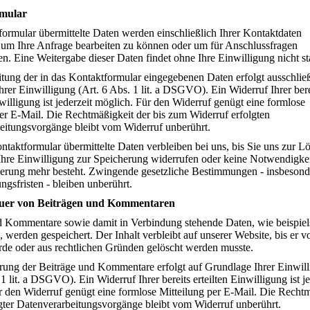
mular
formular übermittelte Daten werden einschließlich Ihrer Kontaktdaten
, um Ihre Anfrage bearbeiten zu können oder um für Anschlussfragen
en. Eine Weitergabe dieser Daten findet ohne Ihre Einwilligung nicht sta
tung der in das Kontaktformular eingegebenen Daten erfolgt ausschließ
rer Einwilligung (Art. 6 Abs. 1 lit. a DSGVO). Ein Widerruf Ihrer bere
nwilligung ist jederzeit möglich. Für den Widerruf genügt eine formlose
er E-Mail. Die Rechtmäßigkeit der bis zum Widerruf erfolgten
eitungsvorgänge bleibt vom Widerruf unberührt.
taktformular übermittelte Daten verbleiben bei uns, bis Sie uns zur 
 Ihre Einwilligung zur Speicherung widerrufen oder keine Notwendigkei
erung mehr besteht. Zwingende gesetzliche Bestimmungen - insbesond
gsfristen - bleiben unberührt.
uer von Beiträgen und Kommentaren
d Kommentare sowie damit in Verbindung stehende Daten, wie beispie
 werden gespeichert. Der Inhalt verbleibt auf unserer Website, bis er vo
rde oder aus rechtlichen Gründen gelöscht werden musste.
rung der Beiträge und Kommentare erfolgt auf Grundlage Ihrer Einwil
 1 lit. a DSGVO). Ein Widerruf Ihrer bereits erteilten Einwilligung ist je
r den Widerruf genügt eine formlose Mitteilung per E-Mail. Die Recht
lgter Datenverarbeitungsvorgänge bleibt vom Widerruf unberührt.