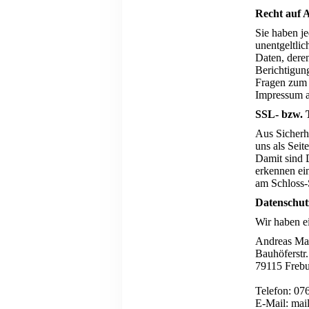
Recht auf 
Sie haben j
unentgeltli
Daten, dere
Berichtigun
Fragen zum 
Impressum a
SSL- bzw. 
Aus Sicherhe
uns als Sei
Damit sind D
erkennen ein
am Schloss-
Datenschut
Wir haben ei
Andre
Bauhöferstr.
79115 Freb
Telefon: 07
E-Mail: mai