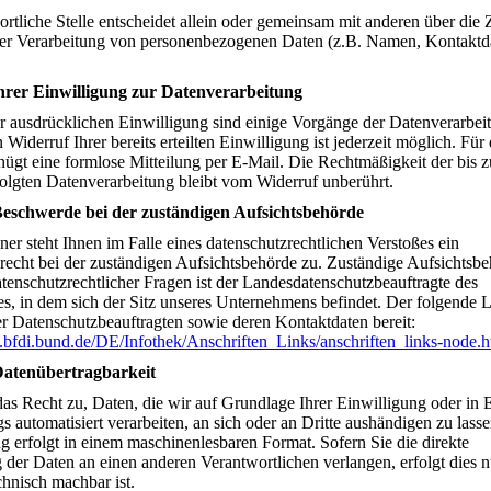
rtliche Stelle entscheidet allein oder gemeinsam mit anderen über die
der Verarbeitung von personenbezogenen Daten (z.B. Namen, Kontaktd
hrer Einwilligung zur Datenverarbeitung
er ausdrücklichen Einwilligung sind einige Vorgänge der Datenverarbei
 Widerruf Ihrer bereits erteilten Einwilligung ist jederzeit möglich. Für
nügt eine formlose Mitteilung per E-Mail. Die Rechtmäßigkeit der bis 
folgten Datenverarbeitung bleibt vom Widerruf unberührt.
Beschwerde bei der zuständigen Aufsichtsbehörde
ner steht Ihnen im Falle eines datenschutzrechtlichen Verstoßes ein
echt bei der zuständigen Aufsichtsbehörde zu. Zuständige Aufsichtsb
tenschutzrechtlicher Fragen ist der Landesdatenschutzbeauftragte des
, in dem sich der Sitz unseres Unternehmens befindet. Der folgende Li
er Datenschutzbeauftragten sowie deren Kontaktdaten bereit:
.bfdi.bund.de/DE/Infothek/Anschriften_Links/anschriften_links-node.h
Datenübertragbarkeit
das Recht zu, Daten, die wir auf Grundlage Ihrer Einwilligung oder in 
gs automatisiert verarbeiten, an sich oder an Dritte aushändigen zu lass
ng erfolgt in einem maschinenlesbaren Format. Sofern Sie die direkte
der Daten an einen anderen Verantwortlichen verlangen, erfolgt dies n
chnisch machbar ist.