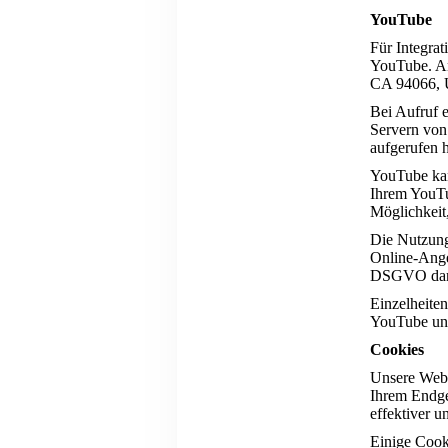
YouTube
Für Integrat
YouTube. An
CA 94066,
Bei Aufruf 
Servern von 
aufgerufen 
YouTube kann
Ihrem YouTu
Möglichkeit,
Die Nutzung
Online-Angeb
DSGVO dar
Einzelheite
YouTube un
Cookies
Unsere Webs
Ihrem Endger
effektiver u
Einige Cook