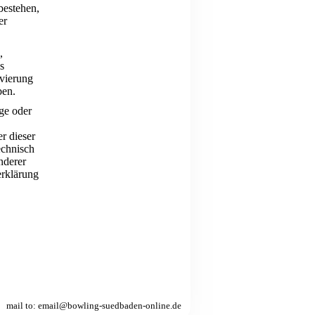
bestehen,
er
,
s
vierung
ben.
ge oder
r dieser
echnisch
nderer
erklärung
mai
l to: email@bowling-suedbaden-online.de