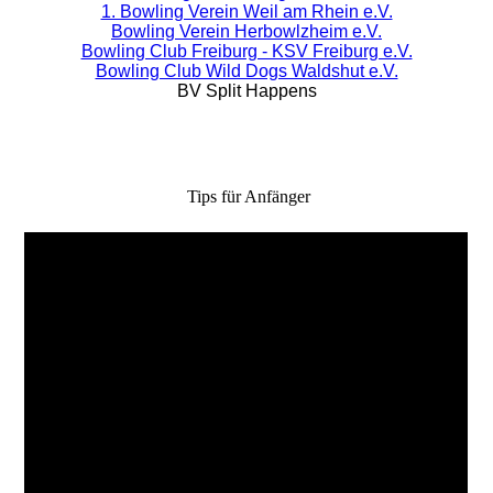
1. Bowling Verein Weil am Rhein e.V.
Bowling Verein Herbowlzheim e.V.
Bowling Club Freiburg - KSV Freiburg e.V.
Bowling Club Wild Dogs Waldshut e.V.
BV Split Happens
Tips für Anfänger