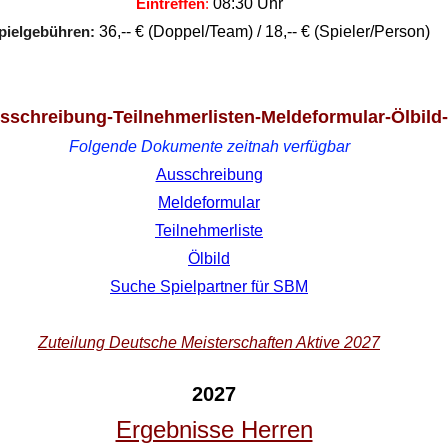
Eintreffen
:
08:30 Uhr
pielgebühren:
36,-- € (Doppel/Team) / 18,-- € (Spieler/Person)
BITTE JEWEILS MINDESTENS 30 MIN. VORHER EINTREFFEN
sschreibung-Teilnehmerlisten-Meldeformular-Ölbild-
Folgende Dokumente zeitnah verfügbar
Ausschreibung
Meldeformular
Teilnehmerliste
Ölbild
Suche Spielpartner für SBM
Zuteilung Deutsche Meisterschaften Aktive 2027
2027
Ergebnisse Herren