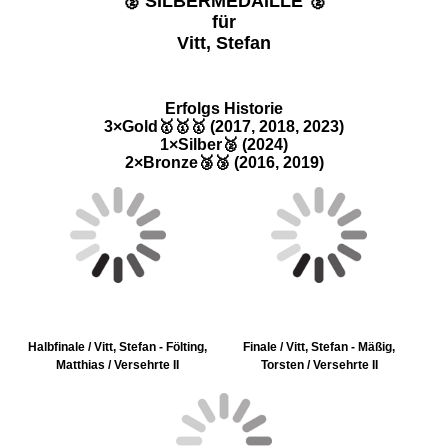
🥈 SILBERMEDAILLE 🥈
für
Vitt, Stefan
Vitt, Stefan🥈DM Silber Versehrte II
Erfolgs Historie
3×Gold🥇🥇🥇 (2017, 2018, 2023)
1×Silber🥈 (2024)
2×Bronze🥉🥉 (2016, 2019)
Halbfinale / Vitt, Stefan - Fölting,
Finale / Vitt, Stefan - Mäßig,
Matthias / Versehrte II
Torsten / Versehrte II